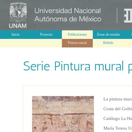
Inicio
Proyecto
Publicaciones
Áreas de estudio
Pintura mural
Boletín
La pintura mur
Costa del Golf
Catálogo La Hu
María Teresa U