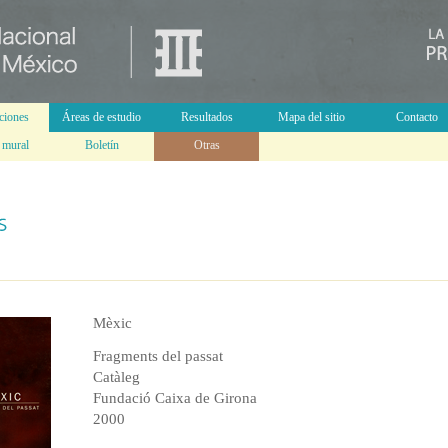
ciones
Áreas de estudio
Resultados
Mapa del sitio
Contacto
 mural
Boletín
Otras
Mèxic
Fragments del passat
Catàleg
Fundació Caixa de Girona
2000