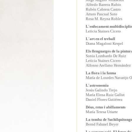
Alfredo Barrera Rubio
Rubén Cabrera Castro
Arturo Pascual Soto
Rosa M. Reyna Robles
L'enfocament multidiscipli
Leticia Staines Cicero
L'art en el treball
Diana Magaloni Kerpel
Els llenguatges de la pintur
Sonia Lombardo De Ruiz
Leticia Staines Cicero
Alfonso Arellano Hernández
La flora i la fauna
María de Lourdes Navarijo O
L'astronomia
Jesús Galindo Trejo
María Elena Ruiz Gallut
Daniel Flores Gutiérrez
Déus, rıtus i abillaments
María Teresa Uriarte
La tomba de Suchilquitong
Bernd Fahmel Beyer
La conservació. El futur de