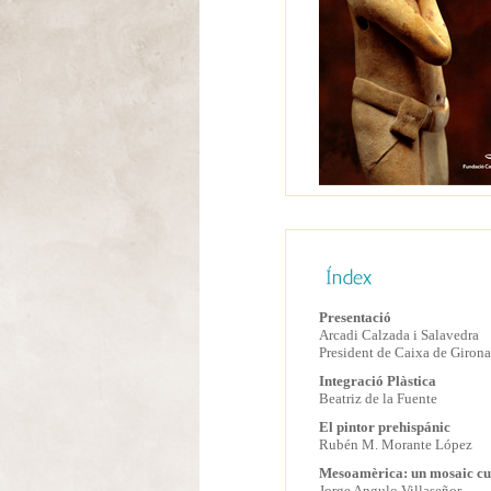
Presentació
Arcadi Calzada i Salavedra
President de Caixa de Girona
Integració Plàstica
Beatriz de la Fuente
El pintor prehispánic
Rubén M. Morante López
Mesoamèrica: un mosaic cu
Jorge Angulo Villaseñor