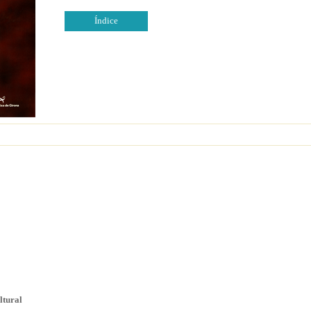
Índice
ltural