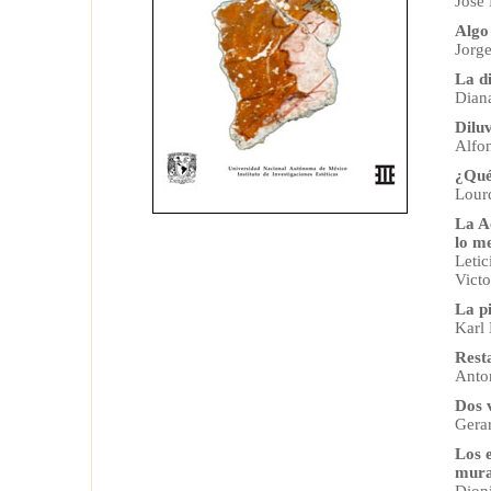
José 
Algo
Jorge
La di
Dian
Dilu
Alfo
¿Qué
Lour
La A
lo me
Letic
Victo
La p
Karl
Rest
Anto
Dos v
Gera
Los e
mura