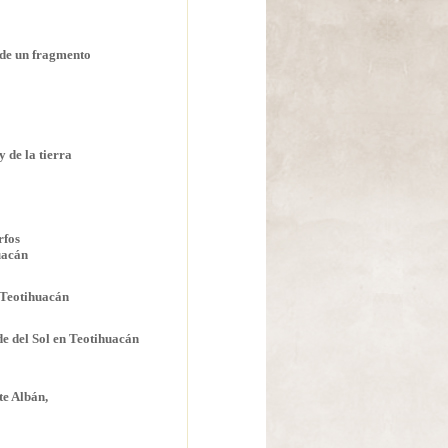
r de un fragmento
 de la tierra
rfos
huacán
e Teotihuacán
e del Sol en Teotihuacán
te Albán,