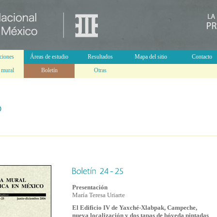
ciones
Áreas de estudio
Resultados
Mapa del sitio
Contacto
 mural
Boletín
Otras
Presentación
María Teresa Uriarte
El Edificio IV de Yaxché-Xlabpak, Campeche,
nueva localización y dos tapas de bóveda pintadas