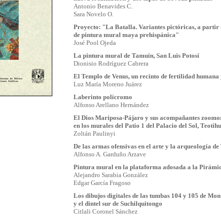
Antonio Benavides C.
Sara Novelo O.
Proyecto: "La Batalla. Variantes pictóricas, a parti
de pintura mural maya prehispánica"
José Pool Ojeda
La pintura mural de Tamuín, San Luis Potosí
Dionisio Rodríguez Cabrera
El Templo de Venus, un recinto de fertilidad humana y
Luz María Moreno Juárez
Laberinto polícromo
Alfonso Arellano Hernández
El Dios Mariposa-Pájaro y sus acompañantes zoomo
en los murales del Patio 1 del Palacio del Sol, Teoti
Zoltán Paulinyi
De las armas ofensivas en el arte y la arqueología d
Alfonso A. Garduño Arzave
Pintura mural en la plataforma adosada a la Pirámid
Alejandro Sarabia González
Edgar García Fragoso
Los dibujos digitales de las tumbas 104 y 105 de Mon
y el dintel sur de Suchilquitongo
Citlali Coronel Sánchez