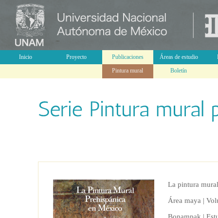
Inicio
Proyecto
Publicaciones
Áreas de estudio
Pintura mural
Boletín
La pintura mura
Área maya | Vol
Bonampak | Estu