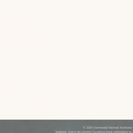
© 2026 Universidad Nacional Autónoma d
Imágenes: Acervo del proyecto La pintura mural prehispánica en 