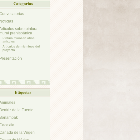
Categorias
Convocatorias
Noticias
Artículos sobre pintura
mural prehispánica
Pintura mural en otros
artículos
Artículos de miembros del
proyecto
Presentación
Etiquetas
Animales
Beatriz de la Fuente
Bonampak
Cacaxtla
Cañada de la Virgen
Centro de México