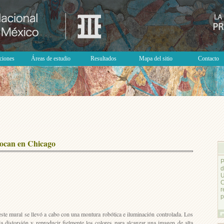
ciones
Áreas de estudio
Resultados
Mapa del sitio
Contacto
locan en Chicago
P
d
U
r
p
 este mural se llevó a cabo con una montura robótica e iluminación controlada. Los
la distorsión y reproducir fielmente los colores para alcanzar una imagen de alta