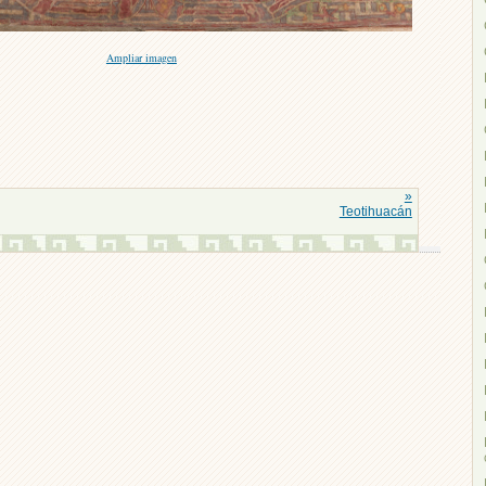
Ampliar imagen
»
Teotihuacán