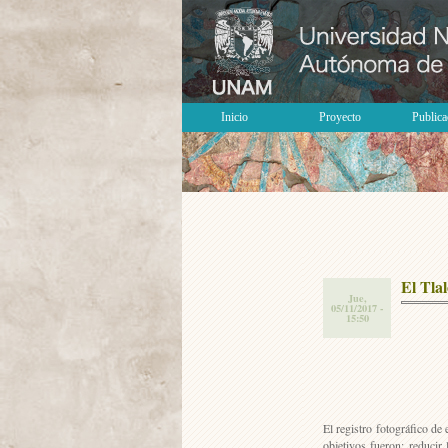
Inicio
Proyecto
Publica
El Tla
Jue,
05/11/2017 -
15:50
El registro fotográfico de
objetivos fueron: reducir 