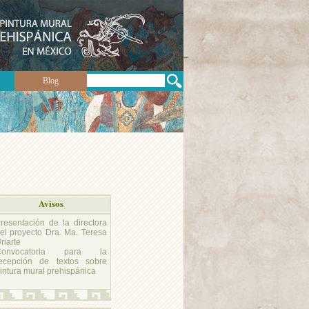
Buscar
Blog
Avisos
resentación de la directora
el proyecto Dra. Ma. Teresa
riarte
Convocatoria para la
ecepción de textos sobre
intura mural prehispánica