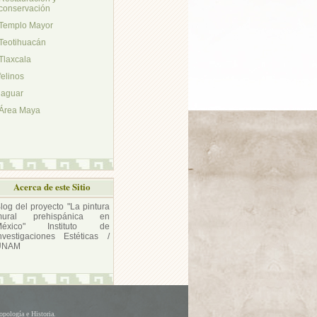
conservación
Templo Mayor
Teotihuacán
Tlaxcala
felinos
jaguar
Área Maya
Acerca de este Sitio
log del proyecto "La pintura
mural prehispánica en
México" Instituto de
nvestigaciones Estéticas /
UNAM
opología e Historia.