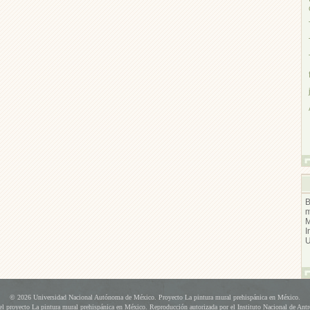
B
I
© 2026 Universidad Nacional Autónoma de México. Proyecto La pintura mural prehispánica en México.
l proyecto La pintura mural prehispánica en México. Reproducción autorizada por el Instituto Nacional de Antr