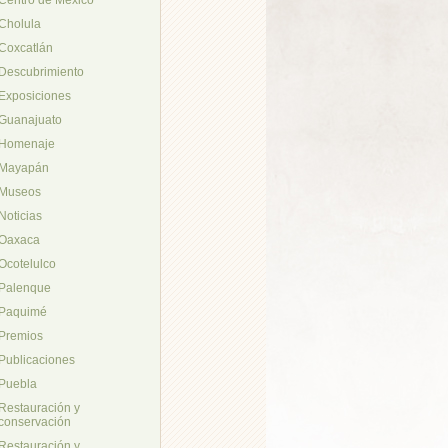
Cholula
Coxcatlán
Descubrimiento
Exposiciones
Guanajuato
Homenaje
Mayapán
Museos
Noticias
Oaxaca
Ocotelulco
Palenque
Paquimé
Premios
Publicaciones
Puebla
Restauración y
conservación
Restauración y