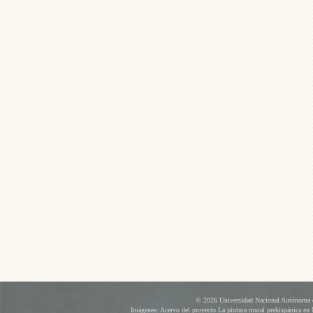
© 2026 Universidad Nacional Autónoma d
Imágenes: Acervo del proyecto La pintura mural prehispánica en 